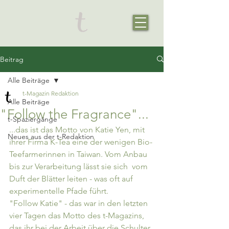
Beitrag
Alle Beiträge
t-Magazin Redaktion
Alle Beiträge
"Follow the Fragrance"...
t-Spaziergänge
...das ist das Motto von Katie Yen, mit 
Neues aus der t-Redaktion
ihrer Firma K-Tea eine der wenigen Bio-
Teefarmerinnen in Taiwan. Vom Anbau 
bis zur Verarbeitung lässt sie sich  vom 
Duft der Blätter leiten - was oft auf 
experimentelle Pfade führt. 
"Follow Katie" - das war in den letzten 
vier Tagen das Motto des t-Magazins, 
das ihr bei der Arbeit über die Schulter 