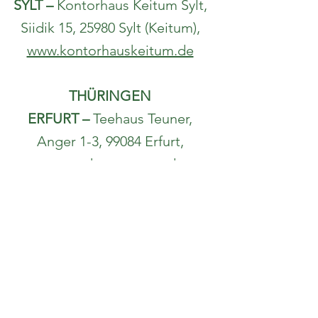
SYLT –
Kontorhaus Keitum Sylt,
Siidik 15, 25980 Sylt (Keitum),
www.kontorhauskeitum.de
THÜRINGEN
ERFURT –
Teehaus Teuner,
Anger 1-3, 99084 Erfurt,
www.teehaus-teuner.de
AUSTRIA
ABSAM –
House of Tea & Coffee
GmbH, Daniel Swarovski Str. 59, 6067
Absam,
www.tee-kaffee-shop.com
AMSTETTEN
– Tee Schnabel,