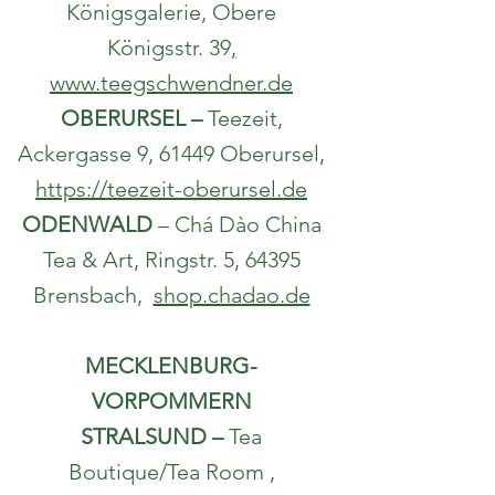
Königsgalerie, Obere
Königsstr. 39
,
www.teegschwendner.de
OBERURSEL –
Teezeit,
Ackergasse 9, 61449 Oberursel,
https://teezeit-oberursel.de
ODENWALD
– Chá Dào China
Tea & Art,
Ringstr. 5, 64395
Brensbach,
shop.chadao.de
MECKLENBURG-
VORPOMMERN
STRALSUND –
Tea
Boutique/Tea Room ,