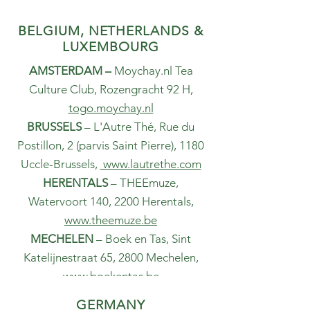
BELGIUM, NETHERLANDS &
LUXEMBOURG
AMSTERDAM –
Moychay.nl Tea
Culture Club, Rozengracht 92 H,
togo.moychay.nl
BRUSSELS
–
L'Autre Thé, Rue du
Postillon, 2 (parvis Saint Pierre), 1180
Uccle-Brussels,
www.lautrethe.com
HERENTALS
– THEEmuze,
Watervoort 140, 2200 Herentals,
www.theemuze.be
MECHELEN
– Boek en Tas, Sint
Katelijnestraat 65, 2800 Mechelen,
www.boekentas.be
DUDELANGE
– Tea and more, 74 rue
GERMANY