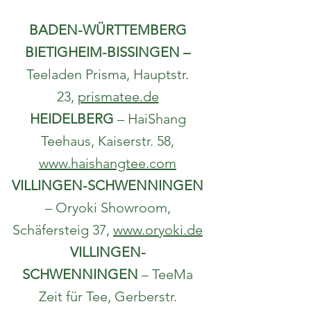
Niv Biever, 3425 Dudelange,
www.teaandmore.lu
BADEN-WÜRTTEMBERG
BIETIGHEIM-BISSINGEN –
Teeladen Prisma, Hauptstr.
23,
prismatee.de
HEIDELBERG
– HaiShang
Teehaus, Kaiserstr. 58,
www.haishangtee.com
VILLINGEN-SCHWENNINGEN
– Oryoki Showroom,
Schäfersteig 37,
www.oryoki.de
VILLINGEN-
SCHWENNINGEN
–
TeeMa
Zeit für Tee, Gerberstr.