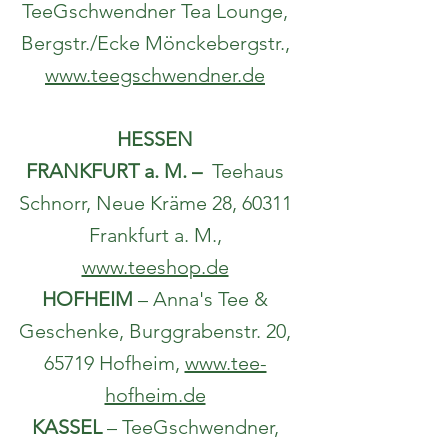
TeeGschwendner Tea Lounge,
Bergstr./Ecke Mönckebergstr.,
www.teegschwendner.de
HESSEN
FRANKFURT a. M. –
Teehaus
Schnorr, Neue Kräme 28, 60311
Frankfurt a. M.,
www.teeshop.de
HOFHEIM
– Anna's Tee &
Geschenke, Burggrabenstr. 20,
65719 Hofheim,
www.tee-
hofheim.de
KASSEL
– TeeGschwendner,